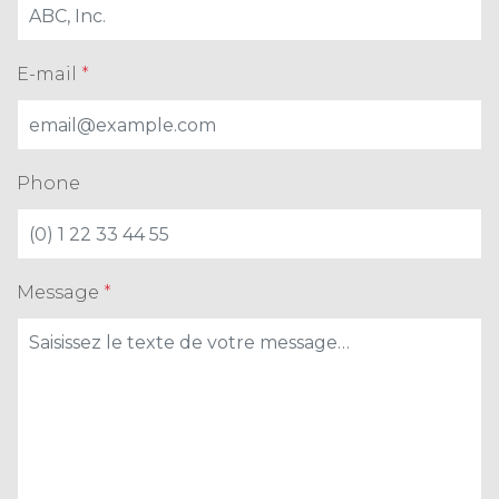
E-mail
*
Phone
Message
*