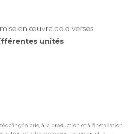
a mise en œuvre de diverses
ifférentes unités
s d'ingénierie, à la production et à l'installation
 autres activités connexes. Les essais et la