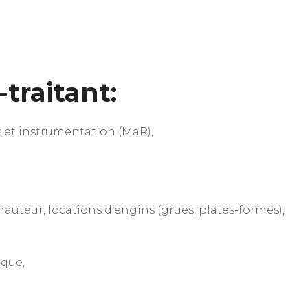
traitant:
es et instrumentation (MaR),
uteur, locations d’engins (grues, plates-formes),
ique,