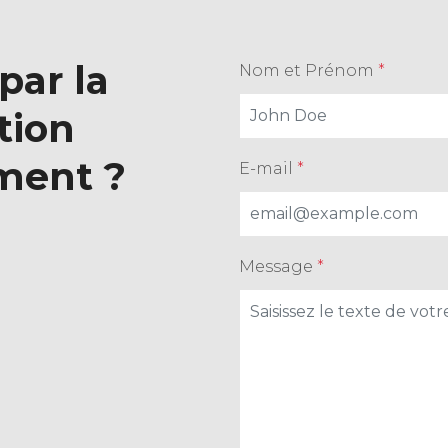
par la
Nom et Prénom
*
ation
ement ?
E-mail
*
Message
*