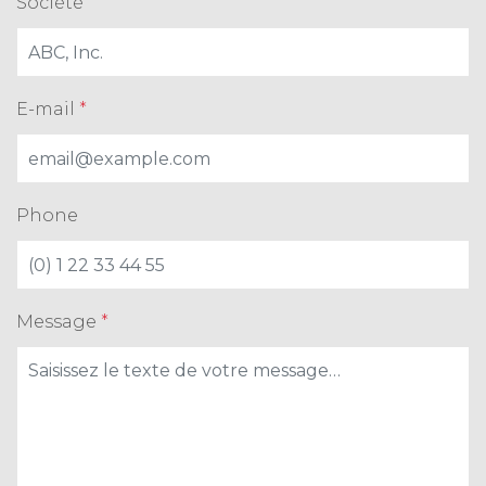
Société
E-mail
*
Phone
Message
*