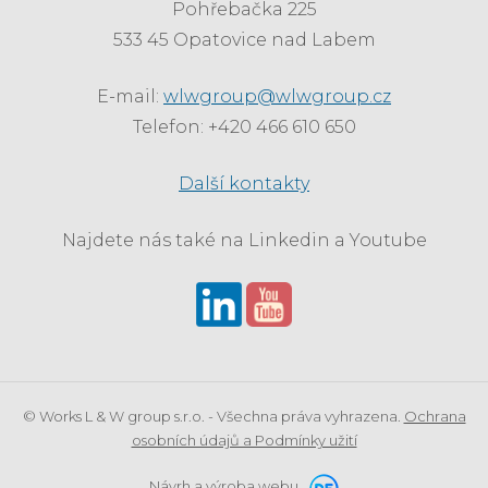
Pohřebačka 225
533 45 Opatovice nad Labem
E-mail:
wlwgroup@wlwgroup.cz
Telefon: +420 466 610 650
Další kontakty
Najdete nás také na Linkedin a Youtube
© Works L & W group s.r.o. - Všechna práva vyhrazena.
Ochrana
osobních údajů a Podmínky užití
Návrh a výroba webu