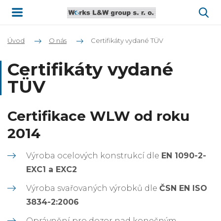
Úvod
O nás
Certifikáty vydané TÜV
Certifikáty vydané
TÜV
Certifikace WLW od roku
2014
Výroba ocelových konstrukcí dle
EN 1090-2-
EXC1 a EXC2
Výroba svařovaných výrobků dle
ČSN EN ISO
3834-2:2006
Oprávnění pro dozor nad konečným