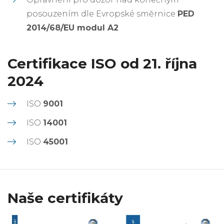
posouzením dle Evropské směrnice
PED
2014/68/EU modul A2
Certifikace ISO od 21. října
2024
ISO
9001
ISO
14001
ISO
45001
Naše certifikáty