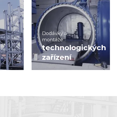
Dodávky a
montáže
technologických
zařízení