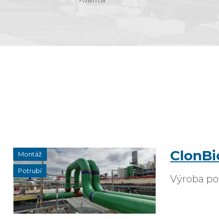
ClonBi
Montáž
Potrubí
Výroba po