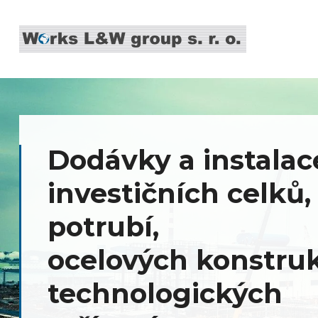
Revitalizace areálu
společnosti za pom
dotací EU a MPO
Díky podpoře EU a MPO jsme zrevitalizova
nevyhovující areál bývalé Mototechny a vyt
nové sídlo naší společnosti včetně výrobní