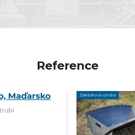
Reference
o, Maďarsko
Zakázková výroba
trubí