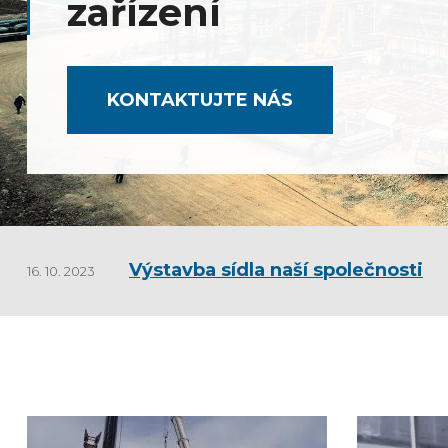
skladovacího prostoru. Název projektu: Rev
nevyhovujícího areálu v Opatovicích Číslo 
CZ.01.2.07/0.0/0.0/18_238/0014747 Podpor
evropských fondů pro regionální rozvoj
Prohlášení jednatelky společnosti
9. 2. 2023