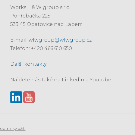
Works L & W group s.r.o.
Pohřebačka 225
533 45 Opatovice nad Labem
E-mail:
wlwgroup@wlwgroup.cz
Telefon: +420 466 610 650
Další kontakty
Najdete nás také na Linkedin a Youtube
odmínky užití