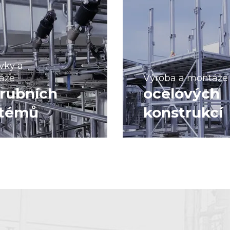
vky a
áže
Výroba a montáže
rubních
ocelových
stémů
konstrukcí