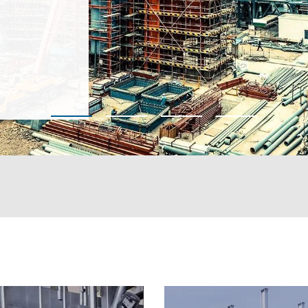
italizace
projektu:
ováno z
 (marketingové nabídky)