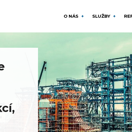
O NÁS
SLUŽBY
RE
oci
li
vořili tak
 haly a