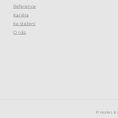
Reference
Kariéra
Ke stažení
O nás
© Works L & 