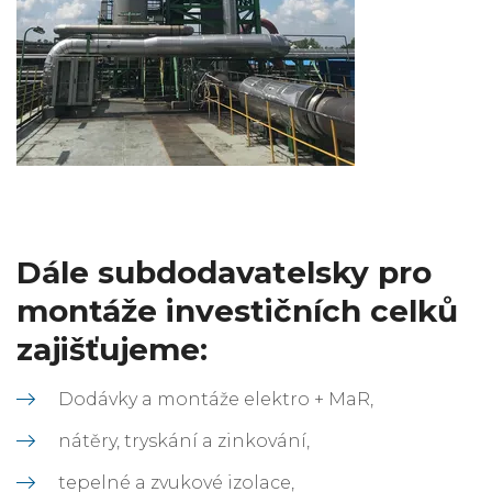
Dále subdodavatelsky pro
montáže investičních celků
zajišťujeme:
Dodávky a montáže elektro + MaR,
nátěry, tryskání a zinkování,
tepelné a zvukové izolace,