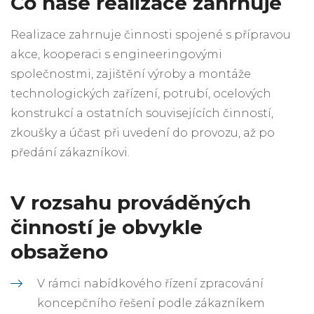
Co naše realizace zahrnuje
Realizace zahrnuje činnosti spojené s přípravou
akce, kooperaci s engineeringovými
společnostmi, zajištění výroby a montáže
technologických zařízení, potrubí, ocelových
konstrukcí a ostatních souvisejících činností,
zkoušky a účast při uvedení do provozu, až po
předání zákazníkovi.
V rozsahu prováděných
činností je obvykle
obsaženo
V rámci nabídkového řízení zpracování
koncepčního řešení podle zákazníkem