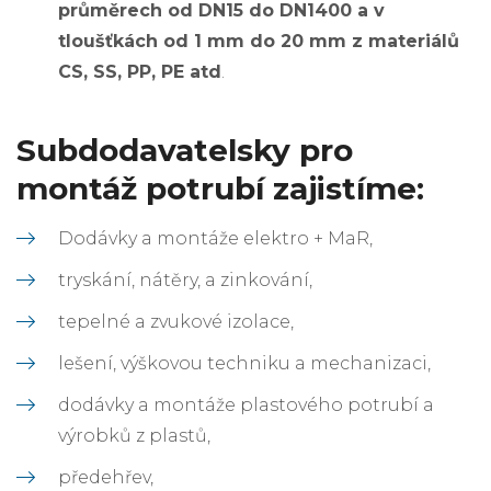
průměrech od DN15 do DN1400 a v
tloušťkách od 1 mm do 20 mm z materiálů
CS, SS, PP, PE atd
.
Subdodavatelsky pro
montáž potrubí zajistíme:
Dodávky a montáže elektro + MaR,
tryskání, nátěry, a zinkování,
tepelné a zvukové izolace,
lešení, výškovou techniku a mechanizaci,
dodávky a montáže plastového potrubí a
výrobků z plastů,
předehřev,