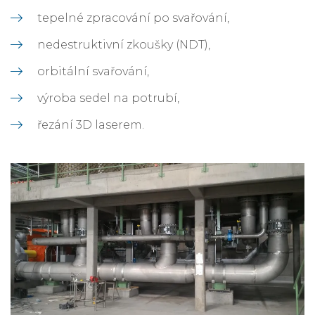
tepelné zpracování po svařování,
nedestruktivní zkoušky (NDT),
orbitální svařování,
výroba sedel na potrubí,
řezání 3D laserem.