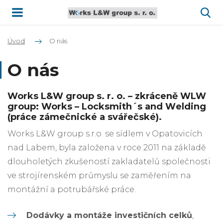
Úvod
O nás
O nás
Works L&W group s. r. o.
– zkráceně
WLW
group:
W
orks –
L
ocksmith´s and
W
elding
(práce zámečnické a svářečské).
Works L&W group s.r.o. se sídlem v Opatovicích
nad Labem, byla založena v roce 2011 na základě
dlouholetých zkušeností zakladatelů společnosti
ve strojírenském průmyslu se zaměřením na
montážní a potrubářské práce.
Dodávky a montáže investičních celků
,