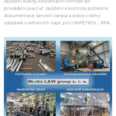
zajištění kvality, koordinační činnosti při
provádění prací vč. zajištění a kontroly potřebné
dokumentace, servisní opravy a práce v rámci
odstávek v rafinériích např. pro UNIPETROL - RPA.