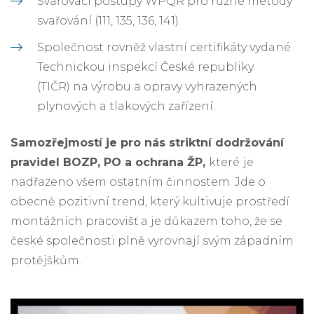
Svařovací postupy WPQR pro různé metody
svařování (111, 135, 136, 141).
Společnost rovněž vlastní certifikáty vydané
Technickou inspekcí České republiky
(TIČR) na výrobu a opravy vyhrazených
plynových a tlakových zařízení.
Samozřejmostí je pro nás striktní dodržování
pravidel BOZP, PO a ochrana ŽP,
které
je
nadřazeno všem ostatním činnostem. Jde o
obecně pozitivní trend, který kultivuje prostředí
montážních pracovišť a je důkazem toho, že se
české společnosti plně vyrovnají svým západním
protějškům.