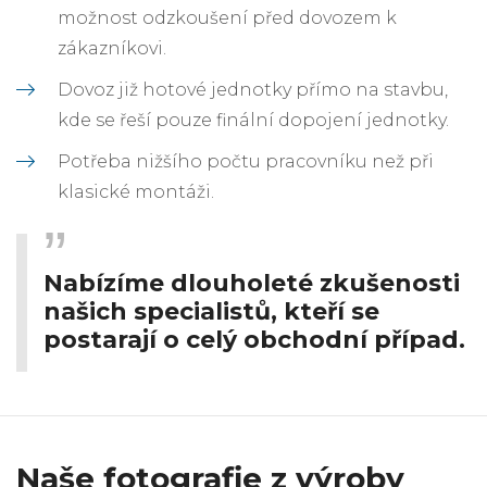
možnost odzkoušení před dovozem k
zákazníkovi.
Dovoz již hotové jednotky přímo na stavbu,
kde se řeší pouze finální dopojení jednotky.
Potřeba nižšího počtu pracovníku než při
klasické montáži.
Nabízíme dlouholeté zkušenosti
našich specialistů, kteří se
postarají o celý obchodní případ.
Naše fotografie z výroby