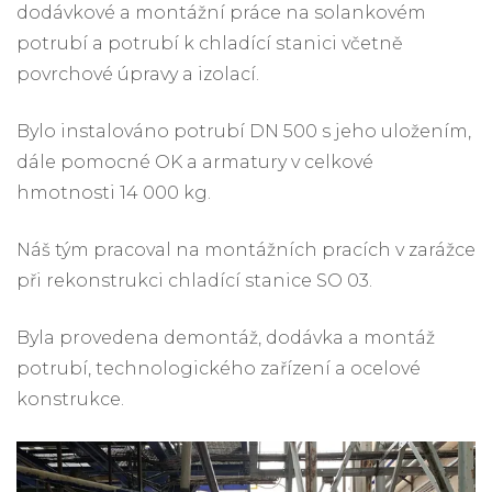
dodávkové a montážní práce na solankovém
potrubí a potrubí k chladící stanici včetně
povrchové úpravy a izolací.
Bylo instalováno potrubí DN 500 s jeho uložením,
dále pomocné OK a armatury v celkové
hmotnosti 14 000 kg.
Náš tým pracoval na montážních pracích v zarážce
při rekonstrukci chladící stanice SO 03.
Byla provedena demontáž, dodávka a montáž
potrubí, technologického zařízení a ocelové
konstrukce.