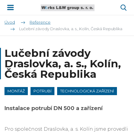
Úvod
Reference
Lučební závody Draslovka, a. s., Kolín, Česká Republika
Lučební závody
Draslovka, a. s., Kolín,
Česká Republika
MONTÁŽ
POTRUBÍ
TECHNOLOGICKÁ ZAŘÍZENÍ
Instalace potrubí DN 500 a zařízení
Pro společnost Draslovka, a. s. Kolín jsme provedli