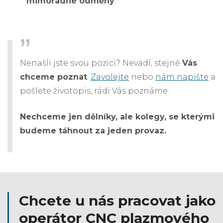
mimořádné odměny
.
Nenašli jste svou pozici? Nevadí, stejně
Vás
chceme poznat
.
Zavolejte
nebo
nám napište
a
pošlete životopis, rádi Vás poznáme.
Nechceme jen dělníky, ale kolegy, se kterými
budeme táhnout za jeden provaz.
Chcete u nás pracovat jako
operátor CNC plazmového