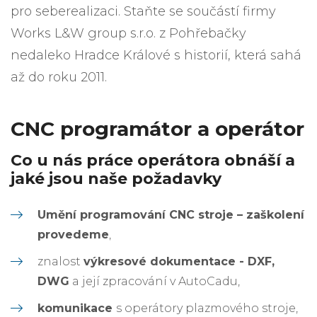
pro seberealizaci. Staňte se součástí firmy
Works L&W group s.r.o. z Pohřebačky
nedaleko Hradce Králové s historií, která sahá
až do roku 2011.
CNC programátor a operátor
Co u nás práce operátora obnáší a
jaké jsou naše požadavky
Umění programování CNC stroje – zaškolení
provedeme
,
znalost
výkresové dokumentace - DXF,
DWG
a její zpracování v AutoCadu,
komunikace
s operátory plazmového stroje,