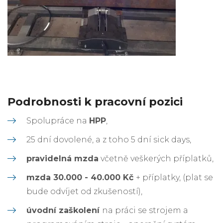
Podrobnosti k pracovní pozici
Spolupráce na
HPP
,
25 dní dovolené, a z toho 5 dní sick days,
pravidelná mzda
včetně veškerých příplatků,
mzda 30.000 - 40.000 Kč
+ příplatky, (plat se
bude odvíjet od zkušeností),
úvodní zaškolení
na práci se strojem a