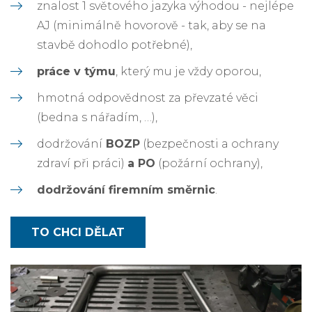
znalost 1 světového jazyka výhodou - nejlépe
AJ (minimálně hovorově - tak, aby se na
stavbě dohodlo potřebné),
práce v týmu
, který mu je vždy oporou,
hmotná odpovědnost za převzaté věci
(bedna s nářadím, …),
dodržování
BOZP
(bezpečnosti a ochrany
zdraví při práci)
a PO
(požární ochrany),
dodržování firemním směrnic
.
TO CHCI DĚLAT