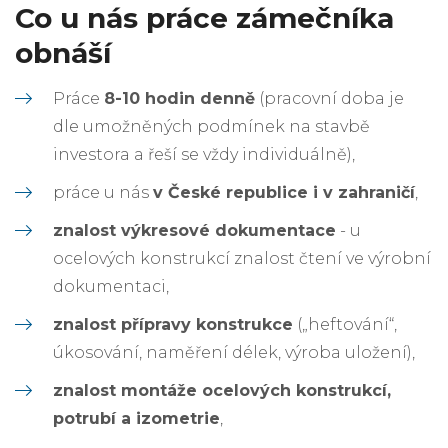
Co u nás práce zámečníka
obnáší
Práce
8-10 hodin denně
(pracovní doba je
dle umožněných podmínek na stavbě
investora a řeší se vždy individuálně),
práce u nás
v České republice i v zahraničí
,
znalost výkresové dokumentace
- u
ocelových konstrukcí znalost čtení ve výrobní
dokumentaci,
znalost přípravy konstrukce
(„heftování“,
úkosování, naměření délek, výroba uložení),
znalost montáže ocelových konstrukcí,
potrubí a izometrie
,