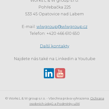
Works L & W group s.r.o.
Pohřebačka 225
533 45 Opatovice nad Labem
E-mail:
wlwgroup@wlwgroup.cz
Telefon: +420 466 610 650
Další kontakty
Najdete nás také na Linkedin a Youtube
© Works L & W group s.r.o. - Všechna práva vyhrazena.
Ochrana
osobních údajů a Podmínky užití