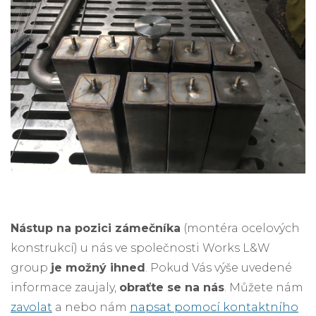
Nástup na pozici zámečníka
(montéra ocelových
konstrukcí) u nás ve společnosti Works L&W
group
je možný ihned
. Pokud Vás výše uvedené
informace zaujaly,
obraťte se na nás
. Můžete nám
zavolat
a nebo nám
napsat pomocí kontaktního