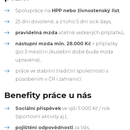
Spolupráce na
HPP nebo živnostenský list
,
25 dní dovolené, a z toho 5 dní sick days,
pravidelná mzda
včetně veškerých příplatků,
nástupní mzda min. 28.000 Kč
+ příplatky
(po 3 měsíční zkušební době bude mzda
upravena),
práce ve stabilní tradiční společnosti s
působením v ČR i zahraničí.
Benefity práce u nás
Sociální příspěvek
ve výši 5.000 Kč / rok
(sportovní aktivity aj.),
pojištění odpovědnosti
za Vás,