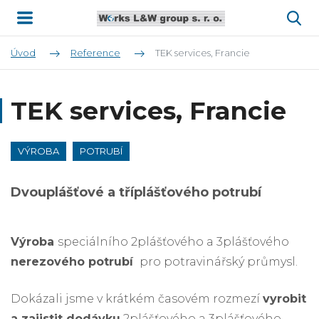
Úvod
Reference
TEK services, Francie
TEK services, Francie
VÝROBA
POTRUBÍ
Dvouplášťové a tříplášťového potrubí
Výroba
speciálního 2plášťového a 3plášťového
nerezového potrubí
pro potravinářský průmysl.
Dokázali jsme v krátkém časovém rozmezí
vyrobit
a zajistit dodávku
2plášťového a 3plášťového