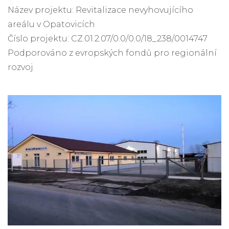
Název projektu: Revitalizace nevyhovujícího
areálu v Opatovicích
Číslo projektu: CZ.01.2.07/0.0/0.0/18_238/0014747
Podporováno z evropských fondů pro regionální
rozvoj