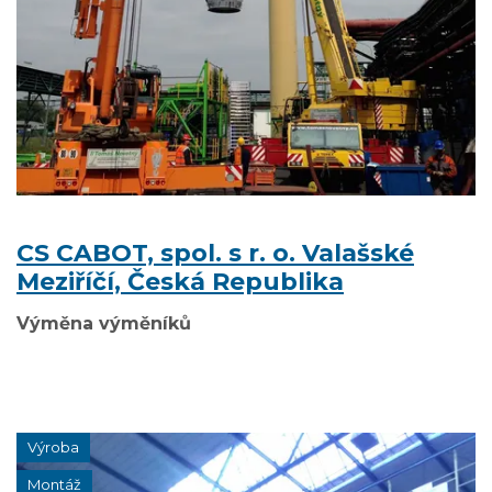
CS CABOT, spol. s r. o. Valašské
Meziříčí, Česká Republika
Výměna výměníků
Výroba
Montáž