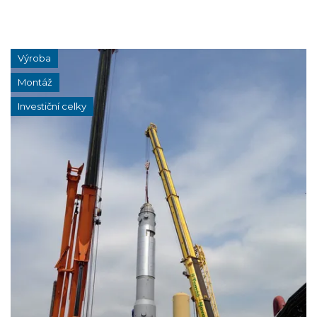
Výroba
Montáž
Investiční celky