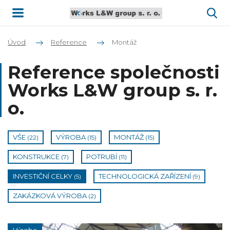
Úvod
Reference
Montáž
Reference společnosti
Works L&W group s. r.
o.
VŠE
VÝROBA
MONTÁŽ
(22)
(15)
(15)
KONSTRUKCE
POTRUBÍ
(7)
(11)
INVESTIČNÍ CELKY
TECHNOLOGICKÁ ZAŘÍZENÍ
(5)
(9)
ZAKÁZKOVÁ VÝROBA
(2)