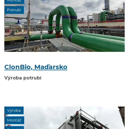
Montáž
Potrubí
ClonBio, Maďarsko
Výroba potrubí
Výroba
Montáž