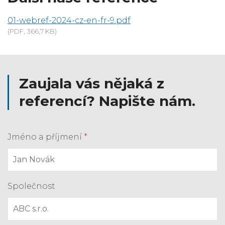
01-webref-2024-cz-en-fr-9.pdf
(PDF, 366,7 KB)
Zaujala vás nějaká z
referencí? Napište nám.
Jméno a příjmení
*
Společnost