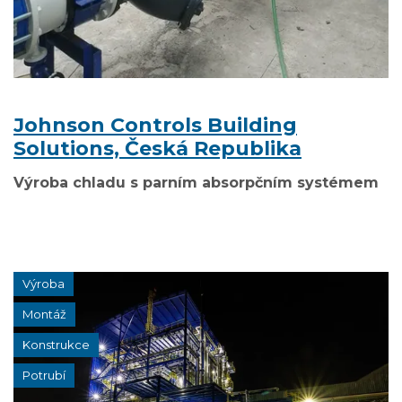
Johnson Controls Building
Solutions, Česká Republika
Výroba chladu s parním absorpčním systémem
Výroba
Montáž
Konstrukce
Potrubí