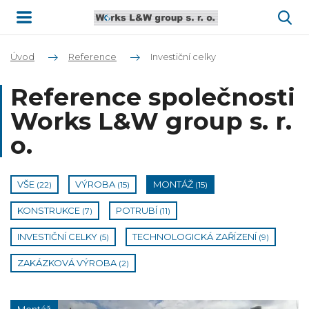
Úvod
Reference
Investiční celky
Reference společnosti
Works L&W group s. r.
o.
VŠE
VÝROBA
MONTÁŽ
(22)
(15)
(15)
KONSTRUKCE
POTRUBÍ
(7)
(11)
INVESTIČNÍ CELKY
TECHNOLOGICKÁ ZAŘÍZENÍ
(5)
(9)
ZAKÁZKOVÁ VÝROBA
(2)