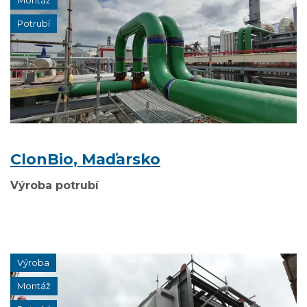
Montáž
Potrubí
ClonBio, Maďarsko
Výroba potrubí
Výroba
Montáž