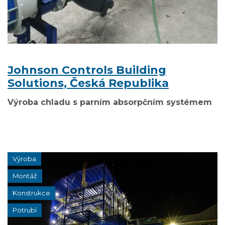
Johnson Controls Building
Solutions, Česká Republika
Výroba chladu s parním absorpčním systémem
Výroba
Montáž
Konstrukce
Potrubí