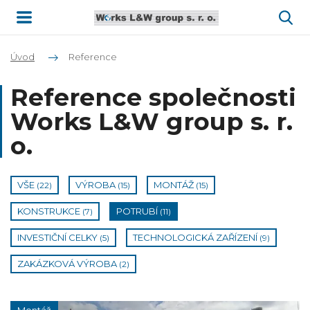
Úvod
Reference
Reference společnosti
Works L&W group s. r.
o.
VŠE
VÝROBA
MONTÁŽ
(22)
(15)
(15)
KONSTRUKCE
POTRUBÍ
(7)
(11)
INVESTIČNÍ CELKY
TECHNOLOGICKÁ ZAŘÍZENÍ
(5)
(9)
ZAKÁZKOVÁ VÝROBA
(2)