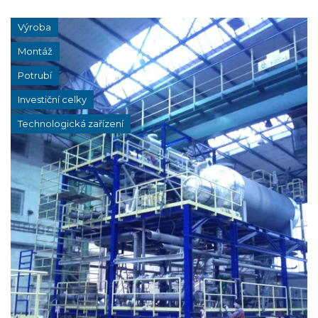
Výroba
Montáž
Potrubí
Investiční celky
Technologická zařízení