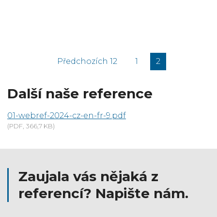
Předchozích 12
1
2
(aktuální)
Další naše reference
01-webref-2024-cz-en-fr-9.pdf
(PDF, 366,7 KB)
Zaujala vás nějaká z
referencí? Napište nám.