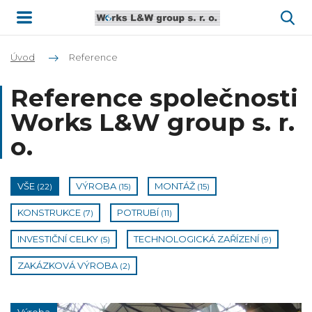
Úvod
Reference
Reference společnosti
Works L&W group s. r.
o.
VŠE
VÝROBA
MONTÁŽ
(22)
(15)
(15)
KONSTRUKCE
POTRUBÍ
(7)
(11)
INVESTIČNÍ CELKY
TECHNOLOGICKÁ ZAŘÍZENÍ
(5)
(9)
ZAKÁZKOVÁ VÝROBA
(2)