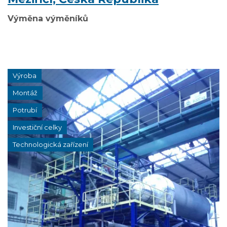
Výměna výměníků
Výroba
Montáž
Potrubí
Investiční celky
Technologická zařízení